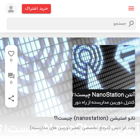
خرید اشتراک
0
0
نانو استیشن (nanostation) چیست!؟
وات ایز دیس (مرجع تخصصی تعمیر دوربین های مداربسته)