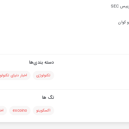
یس SEC
دسته بندی‌ها
تکنولوژی
اخبار دنیای تکنول
تگ ها
اکسکوینو
excoino
اخب