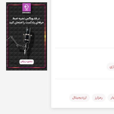
وژی
ار
رمزارز
ارزدیجیتال