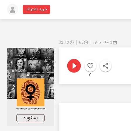
خرید اشتراک
3 سال پیش
65
02:43
0