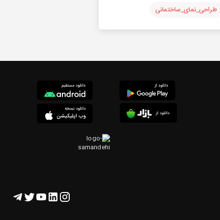
طراحی_نمای_ساختمانی