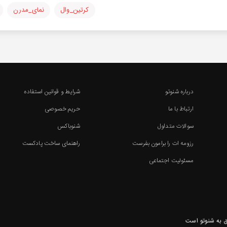
کرتین_وال
نمای_مدرن
درباره شنوتو
شرایط و قوانین استفاده
ارتباط با ما
حریم خصوصی
سوالات متداول
شنوباکس
رزومه ات را برامون بفرست
راهنمای ساخت پادکست
مسئولیت اجتماعی
 به شنوتو است