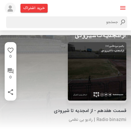
خرید اشتراک
0
0
قسمت هفدهم - از امجدیه تا شیرودی
Radio binazmi | رادیو بی‌ نظمی