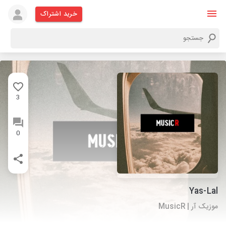
خرید اشتراک
3
0
Yas-Lal
موزیک آر | MusicR