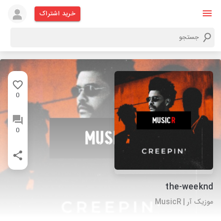
خرید اشتراک
0
0
the-weeknd
موزیک آر | MusicR