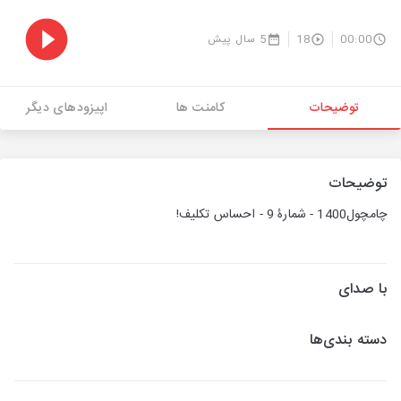
00:00
18
5 سال پیش
توضیحات
کامنت ها
اپیزودهای دیگر
توضیحات
چامچول1400 - شمارۀ 9 - احساس تکلیف!
با صدای
دسته بندی‌ها