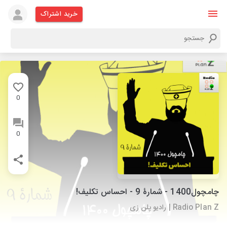
خرید اشتراک
0
0
چامچول1400 - شمارۀ 9 - احساس تکلیف!
Radio Plan Z | رادیو پلن زی