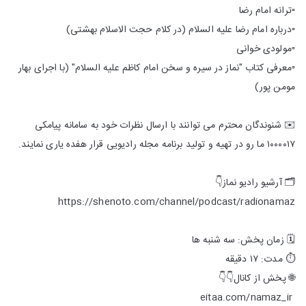
▫️ترانه امام رضا
▫️درباره امام رضا علیه السلام (در کلام حجت الاسلام بهشتی)
▫️مولودی خوانی
▫️معرفی کتاب "نماز در سیره و سخن امام کاظم علیه السلام" (با اجرای بهار
مومن پور)
✉️ شنوندگان محترم می توانند با ارسال نظرات خود به سامانه پیامکی
۱۰۰۰۰۱۷ ما رو در تهیه و تولید برنامه مجله رادیویی قرار هفده یاری نمایند.
🗂 آرشیو رادیو نماز👇
https://shenoto.com/channel/podcast/radionamaz
🗓 زمان پخش: سه شنبه ها
⏱ مدت: ۱۷ دقیقه
🌐 پخش از کانال👇👇
eitaa.com/namaz_ir