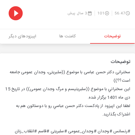
56:47
101
3 سال پیش
توضیحات
کامنت ها
اپیزودهای دیگر
توضیحات
سخنرانی دکتر حسن عباسی با موضوع ((سلبریتی، وجدان عمومی جامعه
است؟؟))
اين سخنراني با موضوع ((سلبریتیسم و مرگ وجدان عمومی)) در تاريخ 15
دی ماه 1401 برگزار شده.
لطفا اين اپيزود از پادکست دکتر حسن عباسي رو با دوستاتون هم به
اشتراک بگذاريد.
#رنسانس #وجدان #وجدان_عمومی #سلبریتی #قاسم #انقلاب_زنان