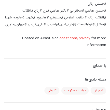
#جنبش_زنان
#حسن_عباسی #سخنرانی #دکتر_عباسی #زن #زنان #انقلاب
#انقلاب_زنانه #انقلاب_اسلامی #سلبریتی #هالیوود #شهید #خانوده_شهدا
#فوتبال #فوتبالیست #زهره_امیر_ابراهیمی #علی_کریمی #مهران_مدیری
Hosted on Acast. See
acast.com/privacy
for more
information.
با صدای
دسته بندی‌ها
آموزش
دولت و حکومت
تاریخی
رده سنی