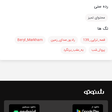
رده سنی
محتوای تمیز
تگ ها
قصه_تراپی_139
رادیو_صدای_زمین
Beryl_Markham
پرواز_شب
به_عقب_برنگرد