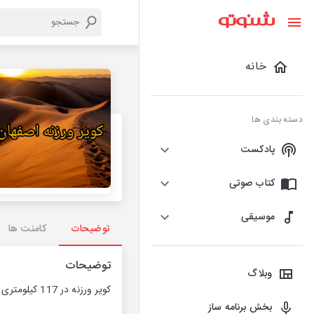
خانه
دسته بندی ها
پادکست
کتاب صوتی
موسیقی
توضیحات
کامنت ها
توضیحات
وبلاگ
کویر ورزنه در 117 کیلومتری اصفهان و در غرب تالاب گاو خونی و حدود 530کیلومتر از تهران فاصله دارد.و موقعیت آن در مرکز ایران است.
بخش برنامه ساز