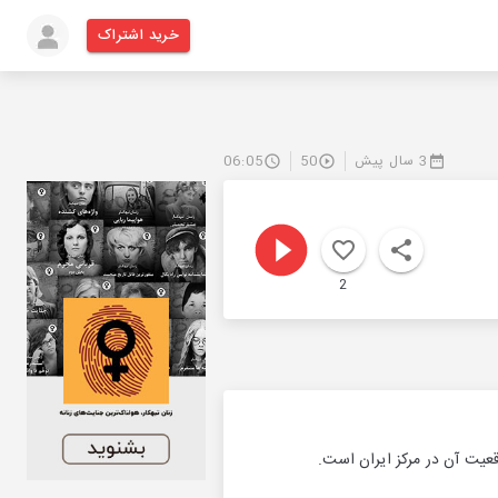
خرید اشتراک
3 سال پیش
50
06:05
2