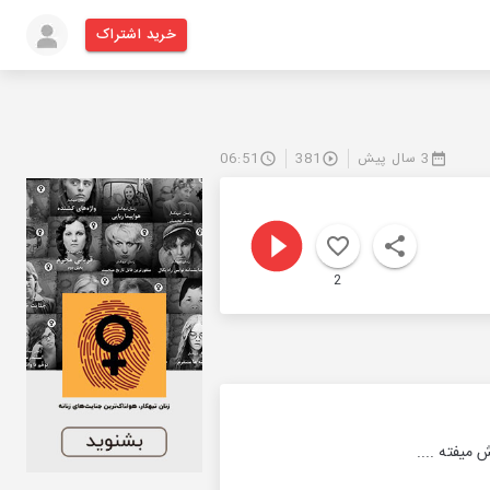
خرید اشتراک
3 سال پیش
381
06:51
2
 میفته ....