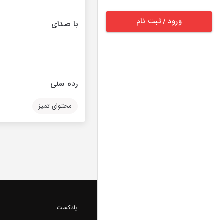
ورود / ثبت نام
با صدای
رده سنی
محتوای تمیز
پادکست