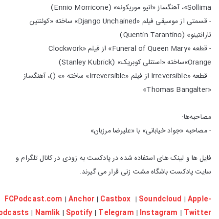
Sollima»، آهنگساز «انیو موریکونه» (Ennio Morricone)
- قسمتی از موسیقی فیلم «Django Unchained» ساخته «کوئنتین
تارانتینو» (Quentin Tarantino)
- قطعه «Funeral of Queen Mary» از فیلم «Clockwork
Orange»ساخته «استنلی کوبریک» (Stanley Kubrick)
- قطعه «Irreversible از فیلم «Irreversible» ساخته «» ()، آهنگساز
«Thomas Bangalter»
مصاحبه‌ها:
- مصاحبه «جواد خیابانی» با «علیرضا مرزبان»
فایل ها و لینک های استفاده شده در پادکست به زودی در کانال تلگرام و
سایت پادکست باشگاه مشت زنی قرار می گیرند.
FCPodcast.com
|
Anchor
|
Castbox
|
Soundcloud
|
Apple-
odcasts
|
Namlik
|
Spotify
|
Telegram
|
Instagram
|
Twitter