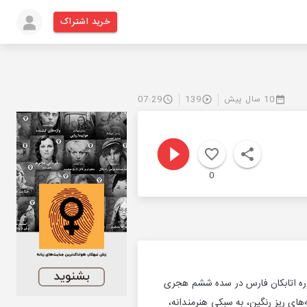
خرید اشتراک
10 سال پیش
139
07:29
0
دوره اتابکان فارس در سده ششم هجری
‌های ریز رنگین، به سبکی هنرمندانه،