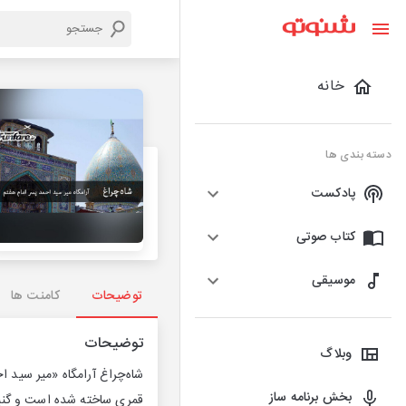
خانه
دسته بندی ها
پادکست
کتاب صوتی
موسیقی
توضیحات
کامنت ها
توضیحات
وبلاگ
شاه‌چراغ آرامگاه «میر سید 
بخش برنامه ساز
قمری ساخته شده ‌است و گنبد 