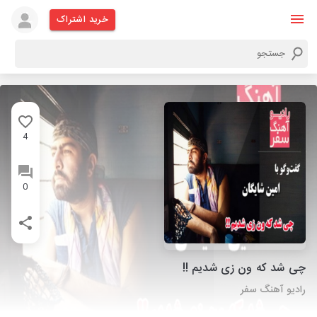
خرید اشتراک
4
0
چی شد که ون زی شدیم !!
رادیو آهنگ سفر