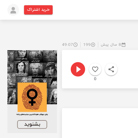
خرید اشتراک
8 سال پیش
199
49:07
0