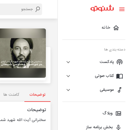
خانه
دسته بندی ها
پادکست
کتاب صوتی
موسیقی
توضیحات
کامنت ها
توضیحات
وبلاگ
سخنرانی آیت الله شهید شمس آبادی در سال 1354 با مو
بخش برنامه ساز