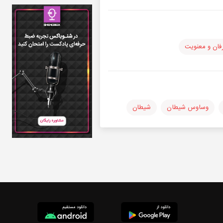
فان و معنویت
وساوس شیطان
شیطان