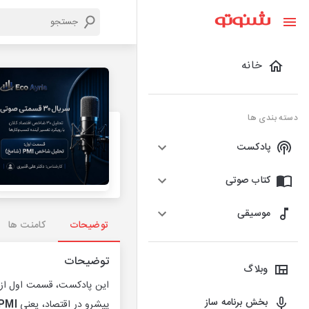
خانه
دسته بندی ها
پادکست
کتاب صوتی
موسیقی
توضیحات
کامنت ها
توضیحات
وبلاگ
این پادکست، قسمت اول از
بخش برنامه ساز
پیشرو در اقتصاد، یعنی
PMI / شامخ (شاخص مدیران خری