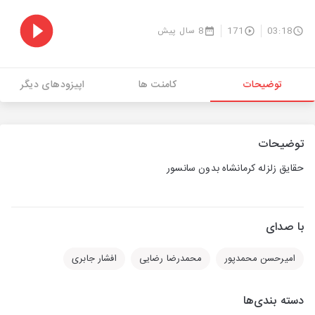
03:18
171
8 سال پیش
توضیحات
کامنت ها
اپیزودهای دیگر
توضیحات
حقایق زلزله کرمانشاه بدون سانسور
با صدای
امیرحسن محمدپور
محمدرضا رضایی
افشار جابری
دسته بندی‌ها