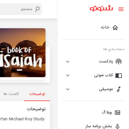
خانه
دسته بندی ها
پادکست
کتاب صوتی
موسیقی
توضیحات
کامنت ها
توضیحات
وبلاگ
Isaiah 38 9 to 20 Revd. Irfan Michael Roy Study
بخش برنامه ساز