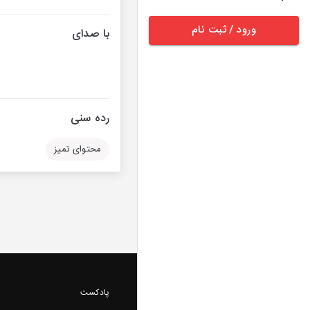
ورود / ثبت نام
با صدای
رده سنی
محتوای تمیز
پادکست