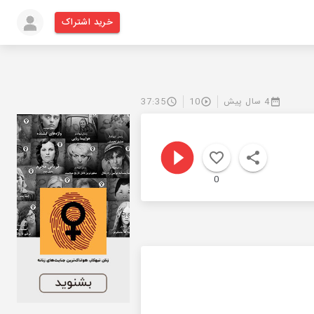
خرید اشتراک
4 سال پیش
10
37:35
0