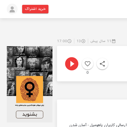
خرید اشتراک
11 سال پیش
13
17:00
0
201 وان پلاس - پیش بینی اطلاعات ارسالی کاربران یاهومیل - آسان شدن