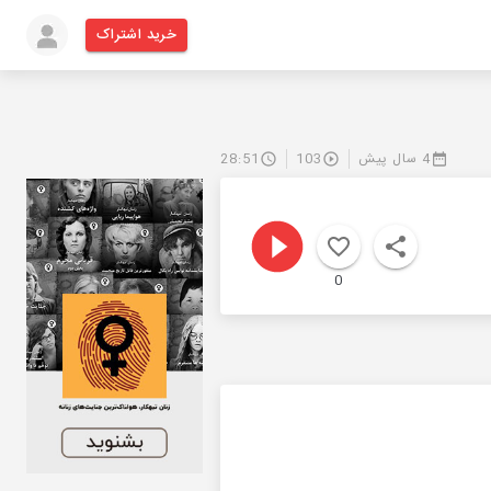
خرید اشتراک
4 سال پیش
103
28:51
0