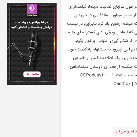
ر طول سالهای فعالیت سینما، فیلمسازای
ر بسیار موفق و ماندگاری در دوره ی
که میشه ازشون یاد کرد.بنابراین در بیست
 که ابعاد و ویژگی های گسترده ای داره
 از شکل گیری اقتباس براتون بگیم،
دیم این اپیزود به پیشنهاد پادکست خوب
ت دارین یک اطلاعات کامل از اقتباس
ت میکنیم از همه ی دوستان سینماسلفی،
بخصوص کسایی که مثل ما علاقه مند به سینما و ادبیات هستن, این اپیزود رو از دست ندن. منتظر ما باشید امشب ساعت ۱۱ .CSPodcast.ir |
Castbox | A
یلم و سریال