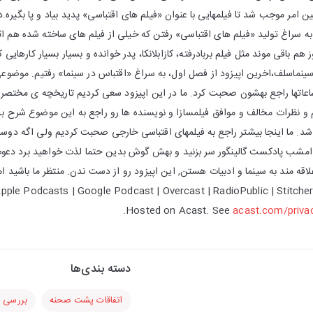
امر موجب شد تا فیلمهایی با عنوان «فیلم های اقتباسی» پدید بیاد و پا بگیره.د
به سراغ تولید «فیلم های اقتباسی» رفتن که خیلی از فیلم های ساخته شده هم اثا
م باقی موند مثل فیلم بربادرفته، کازابلانکا، پدر خوانده و بسیار بسیار کارهایی 
ینماسلف،اخرین اپیزود از فصل اول، به سراغ «اقتباس در سینما» رفتیم. موضوعی
اعاتها راجع بهشون صحبت کرد. ما در این اپیزود سعی کردیم تاریخچه ی مختصری
م و نظرات مخالف و موافق فیلمسازا و نویسنده ها رو راجع به این موضوع شرح ب
 شد. ما اینجا بیشتر راجع به فیلمهای اقتباسی خارجی صحبت کردیم ولی اگه دوس
د امشب پادکست گالینگور سر بزنید و بهش گوش بدین حتما لذت خواهید برد دعو
pple Podcasts | Google Podcast | Overcast | RadioPublic | Stitche
Hosted on Acast. See
acast.com/priva
دسته بندی‌ها
اتفاقات پشت صحنه
بررسی ف