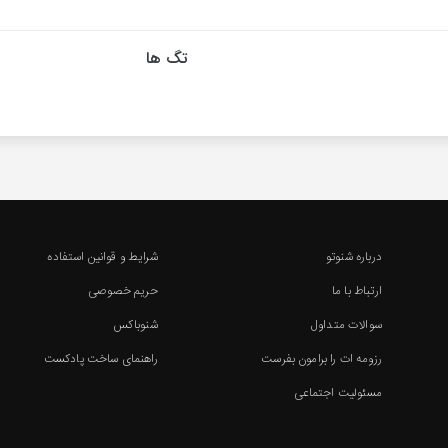
تگ ها
درباره شنوتو
شرایط و قوانین استفاده
ارتباط با ما
حریم خصوصی
سوالات متداول
شنوباکس
رزومه ات را برامون بفرست
راهنمای ساخت پادکست
مسئولیت اجتماعی