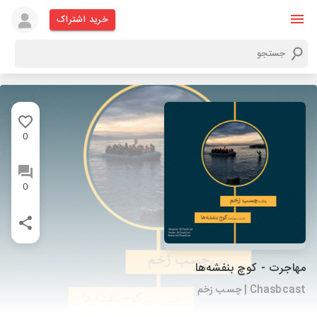
خرید اشتراک
0
0
مهاجرت - کوچ بنفشه‌ها
Chasbcast | چسب زخم