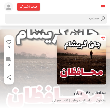
خرید اشتراک
0
0
محافظان ۴۸ - پایان
بوکولونی | داستان و رمان | کتاب صوتی