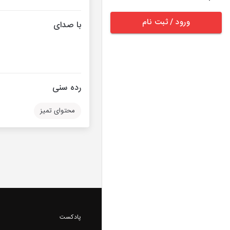
ورود / ثبت نام
با صدای
رده سنی
محتوای تمیز
پادکست