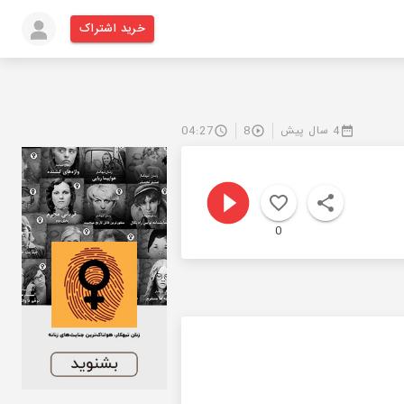
خرید اشتراک
4 سال پیش
8
04:27
0