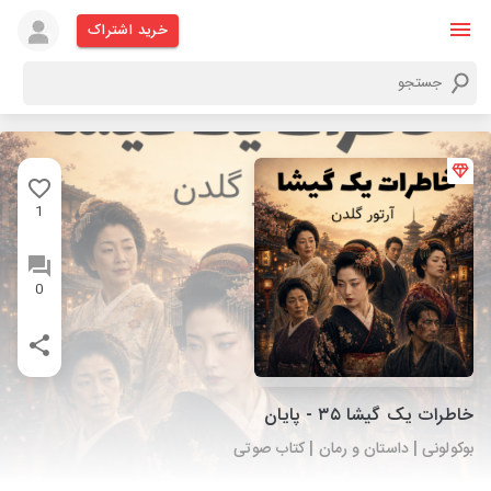
خرید اشتراک
1
0
خاطرات یک گیشا ۳۵ - پایان
بوکولونی | داستان و رمان | کتاب صوتی