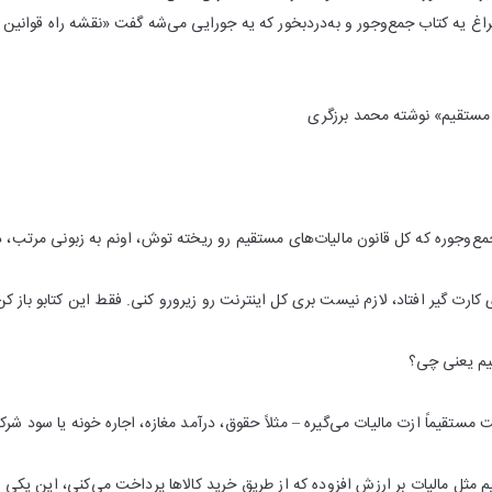
اغ یه کتاب جمع‌و‌جور و به‌دردبخور که یه جورایی می‌شه گفت «نقشه راه قوانین ما
 مستقیم» نوشته محمد برزگری
جمع‌وجوره که کل قانون مالیات‌های مستقیم رو ریخته توش، اونم به زبونی مرتب، د
ارت گیر افتاد، لازم نیست بری کل اینترنت رو زیرورو کنی. فقط این کتابو باز کن
قیم یعنی چی؟
مستقیماً ازت مالیات می‌گیره – مثلاً حقوق، درآمد مغازه، اجاره خونه یا سود شر
م مثل مالیات بر ارزش افزوده که از طریق خرید کالاها پرداخت می‌کنی، این یکی 