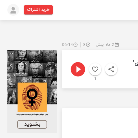
خرید اشتراک
2 ماه پیش
8
06:14
ی"
1