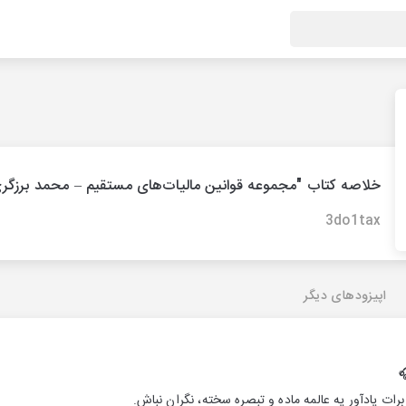
خلاصه کتاب "مجموعه قوانین مالیات‌های مستقیم – محمد برزگر
3do1tax
اپیزودهای دیگر
رات یادآور یه عالمه ماده و تبصره سخته، نگران نباش.