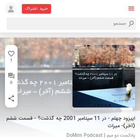
خرید اشتراک
1
0
اپیزود چهلم - در 11 سپتامبر 2001 چه گذشت؟ - قسمت ششم
(آخر)- میراث
پادکست دو میم | DoMim Podcast