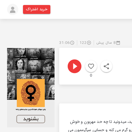
خرید اشتراک
8 سال پیش
122
31:06
0
، میدونید تا چه حد مهربون و خوش
ارو گرم می کنه و حسابی سرگرممون می