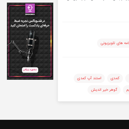
امه های تلویزیونی
کمدی
استند آپ کمدی
م
گوهر خیر اندیش