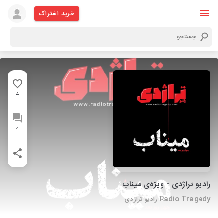
خرید اشتراک
4
4
رادیو تراژدی - ویژه‌ی میناب
Radio Tragedy رادیو تراژدی