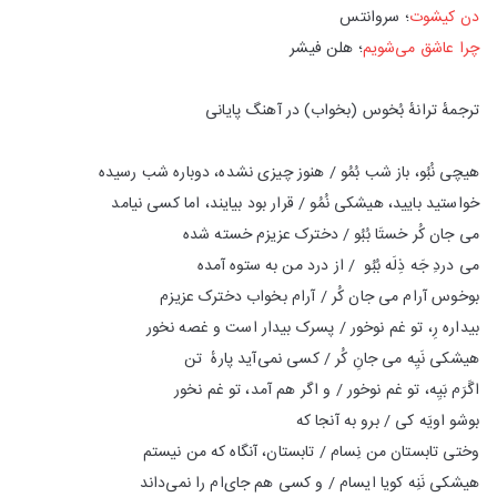
دن کیشوت
؛ سروانتس
چرا عاشق می‌شویم
؛ هلن فیشر
ترجمهٔ ترانهٔ بُخوس (بخواب) در آهنگ پایانی
هیچی نُبُو، باز شب بُمُو / هنوز چیزی نشده، دوباره شب رسیده
خواستید بایید، هیشکی نُمُو / قرار بود بیایند، اما کسی نیامد
می جان کُر خستَا بُبُو / دخترک عزیزم خسته شده
می دردِ جَه ذِلَه بُبُو / از درد من به ستوه آمده
بوخوس آرام می جان کُر / آرام بخواب دخترک عزیزم
بیداره رِ، تو غم نوخور / پسرک بیدار است و غصه نخور
هیشکی نَیِه می جانِ کُر / کسی نمی‌آید پارهٔ تن
اگَرَم بَیِه، تو غم نوخور / و اگر هم آمد، تو غم نخور
بوشو اویَه کی / برو به آنجا که
وختی تابستان من نِسام / تابستان، آنگاه که من نیستم
هیشکی نَنِه کویا ایسام / و کسی هم جای‌ام را نمی‌داند