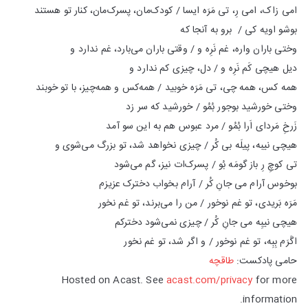
امی زاک، امی رِ، تی مَرَه ایسا / کودک‌مان، پسرک‌مان، کنار تو هستند
بوشو اویه کی / برو به آنجا که
وختی باران واره، غم نَرِه و / وقتی باران می‌بارد، غم ندارد و
دیل هیچی کَم نَرِه و / دل، چیزی کم ندارد و
همه کس، همه چی، تی مَرَه خوبید / همه‌کس و همه‌چیز، با تو خوبند
وختی خورشید بوجور بُمُو / خورشید که سر زد
زَرخِ مَردای اَرا بُمُو / مرد عبوس هم به این سو آمد
هیچی نیبه، پیلَه بی کُر / چیزی نخواهد شد، تو بزرگ می‌شوی و
تی کوچِ رِ باز گومَه بُو / پسرک‌ات نیز، گم می‌شود
بوخوس آرام می جانِ کُر / آرام بخواب دخترک عزیزم
مَرَه بَریدی، تو غم نوخور / من را می‌برند، تو غم نخور
هیچی نیبِه می جانِ کُر / چیزی نمی‌شود دخترکم
اگَرَم بِبِه، تو غم نوخور / و اگر شد، تو غم نخور
حامی پادکست:
طاقچه
Hosted on Acast. See
acast.com/privacy
for more
information.