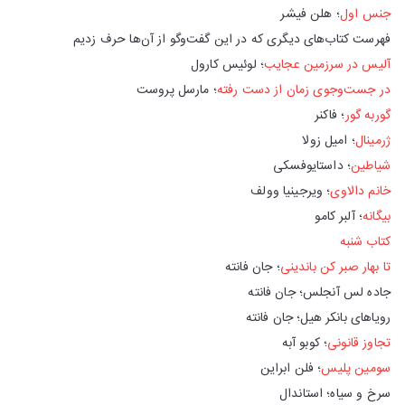
جنس اول
؛ هلن فیشر
فهرست کتاب‌های دیگری که در این گفت‌وگو از آن‌ها حرف زدیم
آلیس در سرزمین عجایب
؛ لوئیس کارول
در جست‌وجوی زمان از دست رفته
؛ مارسل پروست
گوربه گور
؛ فاکنر
ژرمینال
؛ امیل زولا
شیاطین
؛ داستایوفسکی
خانم دالاوی
؛ ویرجینیا وولف
بیگانه
؛ آلبر کامو
کتاب شنبه
تا بهار صبر کن باندینی
؛ جان فانته
جاده لس آنجلس؛ جان فانته
رویاهای بانکر هیل؛ جان فانته
تجاوز قانونی
؛ کوبو آبه
سومین پلیس
؛ فلن ابراین
سرخ و سیاه؛ استاندال