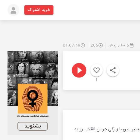
خرید اشتراک
5 سال پیش
205
01:07:49
1
یر لنین با زیرکی جریان انقلاب رو به