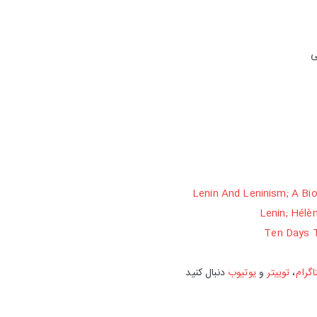
ی
Lenin And Leninism; A Bi
Lenin; Hélè
Ten Days 
اگرام
،
توییتر
و
یوتیوب
دنبال کنید