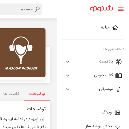
خانه
دسته بندی ها
پادکست
کتاب صوتی
موسیقی
توضیحات
کامنت ها
توضیحات
وبلاگ
این اپیزود در ادامه اپیزود ق
بخش برنامه ساز
نفع بلشویک ها تغییر میده