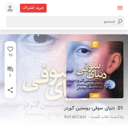
خرید اشتراک
10
2
01. دنیای سوفی-یوستین گوردر
پادکست کتاب کست - KetabCast