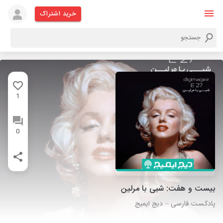
خرید اشتراک
1
0
بیست و هفت: شبی با مرلین
پادکست فارسی – دیج ایمیج