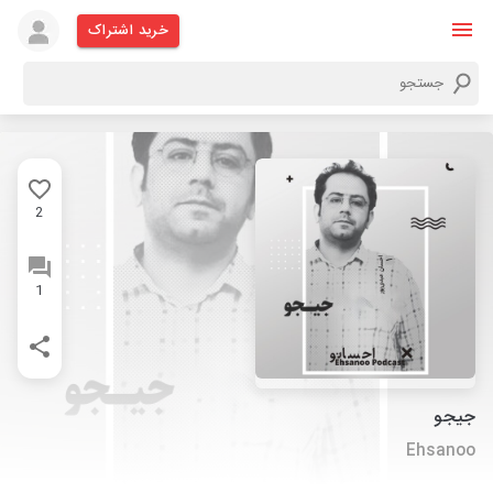
خرید اشتراک
2
1
جیجو
Ehsanoo