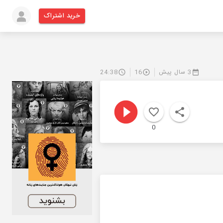
خرید اشتراک
3 سال پیش
16
24:38
0