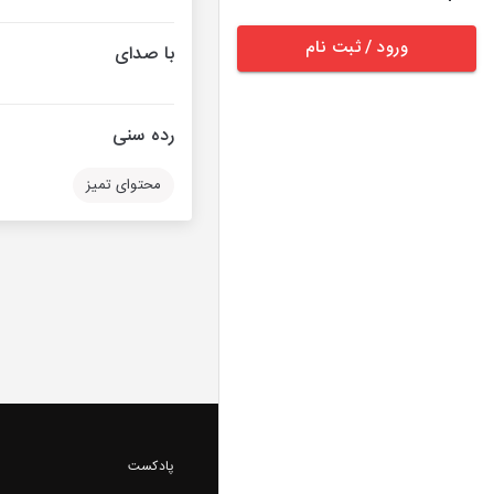
ورود / ثبت نام
با صدای
رده سنی
محتوای تمیز
پادکست