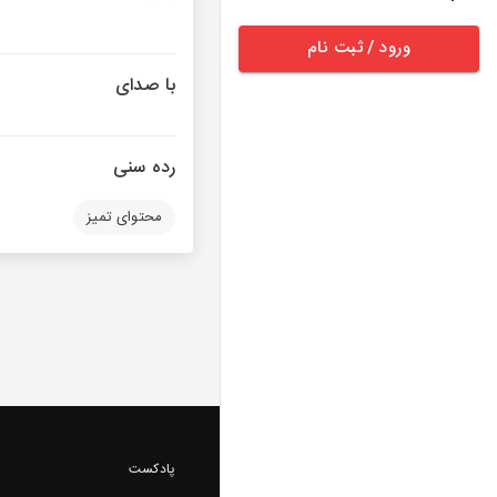
ورود / ثبت نام
با صدای
رده سنی
محتوای تمیز
پادکست