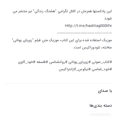
این پادکستها همزمان در کانال تگرامیِ "هشتگ زندگی" نیز منتشر می
شوند.
Http://t.me/hashtag000life
---------------------------------------------------
موزیک استفاده شده برایِ این کتاب، موزیکِ متنِ فیلمِ "زوربای یونانی"
ساختهء تئودوراکیس است.
#کتاب_صوتی #زوربای_یونانی #روانشناسی #فلسفه #خود_کاوی
#خود_شناسی #نیکوس_کازانتزاکیس
با صدای
دسته بندی‌ها