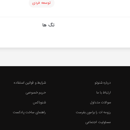
توسعه فردی
تگ ها
درباره شنوتو
شرایط و قوانین استفاده
ارتباط با ما
حریم خصوصی
سوالات متداول
شنوباکس
رزومه ات را برامون بفرست
راهنمای ساخت پادکست
مسئولیت اجتماعی