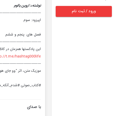
نوشتهء: اروین یالوم
ورود / ثبت نام
---------------------------------------
اپیزود: سوم
فصل های: پنجم و ششم
---------------------------------------
این پادکستها همزمان در کان
p://t.me/hashtag000life
---------------------------------------
موزیک متن، اثر "وو جای هو" 
#کتاب_صوتی #شدم_آنکه_هس
با صدای