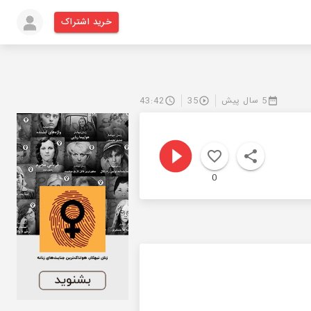
خرید اشتراک
5 سال پیش
35
43:42
0