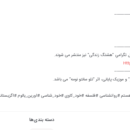
------------
------------
ال تگرامیِ "هشتگ زندگی" نیز منتشر می شوند.
Htt
------------
و موزیک پایانی، اثر "تئو سانتو نومه" می باشد.
تم #روانشناسی #فلسفه #خود_کاوی #خود_شناسی #اورین_یالوم #اگزیستانس
دسته بندی‌ها