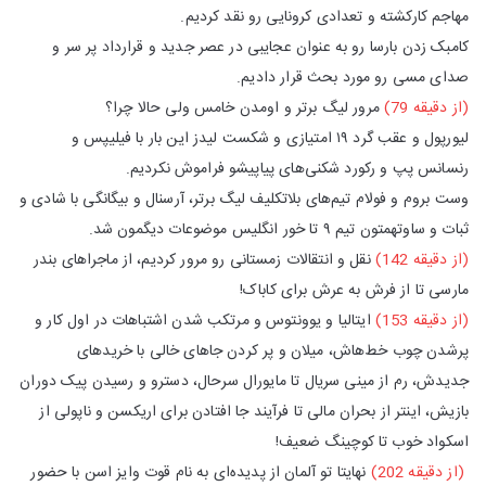
مهاجم کارکشته و تعدادی کرونایی رو نقد کردیم.
کامبک زدن بارسا رو به عنوان عجایبی در عصر جدید و قرارداد پر سر و
صدای مسی رو مورد بحث قرار دادیم.
(از دقیقه 79)
مرور لیگ برتر و اومدن خامس ولی حالا چرا؟
لیورپول و عقب گرد ۱۹ امتیازی و شکست لیدز این بار با فیلیپس و
رنسانس پپ و رکورد شکنی‌های پیاپیشو فراموش نکردیم.
وست بروم و فولام تیم‌‌های بلاتکلیف لیگ برتر، آرسنال و بیگانگی با شادی و
ثبات و ساوتهمتون تیم ۹ تا خور انگلیس موضوعات دیگمون شد.
(از دقیقه 142)
نقل و انتقالات زمستانی رو مرور کردیم، از ماجراهای بندر
مارسی تا از فرش به عرش برای کاباک!
(از دقیقه 153)
ایتالیا و یوونتوس و مرتکب شدن اشتباهات در اول کار و
پرشدن چوب خط‌هاش، میلان و پر کردن جاهای خالی با خریدهای
جدیدش، رم از مینی سریال تا مایورال سرحال، دسترو و رسیدن پیک دوران
بازیش، اینتر از بحران مالی تا فرآیند جا افتادن برای اریکسن و ناپولی از
اسکواد خوب تا کوچینگ ضعیف!
(از دقیقه 202)
نهایتا تو آلمان از پدیده‌ای به نام قوت وایز اسن با حضور