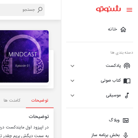
خانه
دسته بندی ها
پادکست
کتاب صوتی
موسیقی
توضیحات
کامنت ها
توضیحات
وبلاگ
در اپیزود اول مایندکست دربا
بخش برنامه ساز