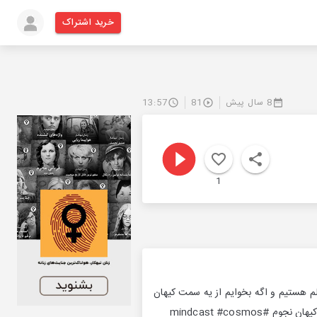
خرید اشتراک
8 سال پیش
81
13:57
1
الم هستیم و اگه بخوایم از یه سمت کیهان
به سمت دیگش بریم چقدر تو راهیم! کانال تلگرام مایندکست: t.me/mindcast #مایندکست #ابعاد_کیهان #کیهان نجوم #mindcast #cosmos