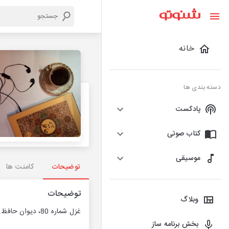
خانه
دسته بندی ها
پادکست
کتاب صوتی
موسیقی
توضیحات
کامنت ها
توضیحات
وبلاگ
غزل شماره 80، دیوان حافظ. حافظ خوانی
بخش برنامه ساز