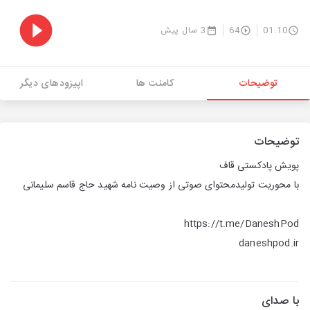
01:10
64
3 سال پیش
توضیحات
کامنت ها
اپیزودهای دیگر
توضیحات
پویش پادکستی قاف
با محوریت تولیدمحتوای صوتی از وصیت نامه شهید حاج قاسم سلیمانی
https://t.me/DaneshPod
daneshpod.ir
با صدای