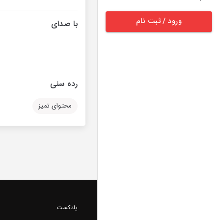
ورود / ثبت نام
با صدای
رده سنی
محتوای تمیز
پادکست