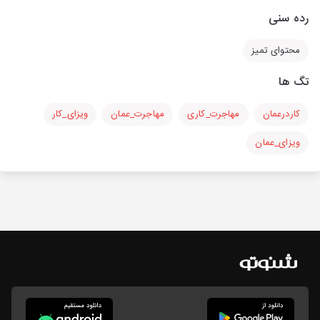
رده سنی
محتوای تمیز
تگ ها
کاردرعمان
مهاجرت_کاری
مهاجرت_عمان
ویزای_کار
ویزای_عمان