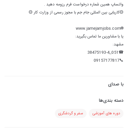
واتساپ همین شماره درخواست فرم رزومه دهید .
🟡کاریابی بین المللی جام جم با مجوز رسمی از وزارت کار 🟡
🌐www.jamejamjobs.com
یا با مشاورین ما تماس بگیرید:
مشهد:
☎051_38475193-4
📞09157177817
با صدای
دسته بندی‌ها
دوره های آموزشی
سفر و گردشگری