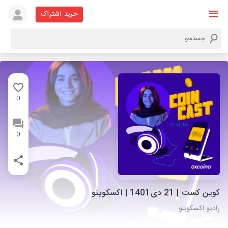
خرید اشتراک
0
0
کوین کست | 21 دی1401 | اکسکوینو
رادیو اکسکوینو