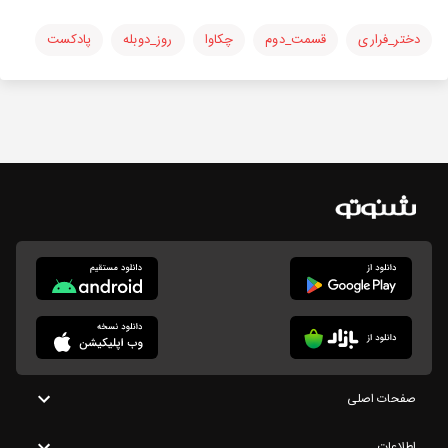
دختر_فراری
قسمت_دوم
چکاوا
روز_دوبله
پادکست
صفحات اصلی
اطلاعات