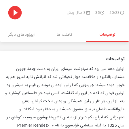
20:23
35
3 سال پیش
توضیحات
کامنت ها
اپیزودهای دیگر
توضیحات
اوایل دهه سی بود که سرنوشت سینمای ایران به دست چندتا جوون
مشتاق، با‌انگیزه و علاقه‌مند دچار تحولاتی شد که اثراتش تا به امروز هم به
خوبی دیده میشه؛ جوونهایی که اولین ایده ی دوبله ی فیلم به سرشون زد.
اولین فردی که قدم در این راه گذاشت، کسی نبود جز «اسماعیل کوشان» و
بعد از اون، یار غار و رفیق همیشگی روزهای سخت کوشان، یعنی
«ابوالقاسم تفضلی». طبق معمول همیشه و به خاطر نبود امکانات و
تجهیزاتی که ایران یکم دیرتر از بقیه ی کشورها بهشون میرسید، کوشان در
سال 1325 یه فیلم سینمایی فرانسوی به نام « Premier Rendez-