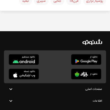
روسیه_تزاری
قرن18
جنایی
سیبری
تبعید
صفحات اصلی
اطلاعات