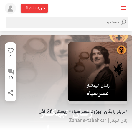
خرید اشتراک
9
10
*تریلر رایگان اپیزود عصر سیاه* [پخش 26 آذر]
زنان تبهکار | Zanane-tabahkar