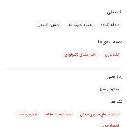
با صدای
عبداله افتاده
حسام حبیب‌­الله
حسین اسلامی
دسته بندی‌ها
تکنولوژی
اخبار دنیای تکنولوژی
رده سنی
محتوای تمیز
تگ ها
هلدینگ­‌های-فناوری-بانکی
حسام-حبیب-­الله
عصر-پرداخت
اقتصاد-مدرن