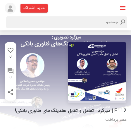
خرید اشتراک
0
0
E112 | میزگرد : تعامل و تقابل هلدینگ­‌های فناوری بانکی!
عصر پرداخت